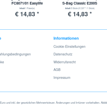
FC8071/01 Easylife
S-Bag Classic E200S
Inhalt
1 Paket(e)
Inhalt
5 Stück
(€ 2,97 * / 1 Stück)
€ 14,83 *
€ 14,83 *
e
Informationen
Cookie-Einstellungen
ahlungsbedingungen
Datenschutz
nke
Widerrufsrecht
AGB
Impressum
in Euro und inkl. der gesetzlichen Mehrwertsteuer. Änderungen und Irrtümer vorbehalten. Abbil