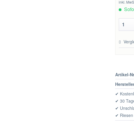
inkl. MwS
Sofor
Vergl
Artikel-Nr
Herstelle
✔ Kostenl
✔ 30 Tage
✔ Unschl
✔ Riesen