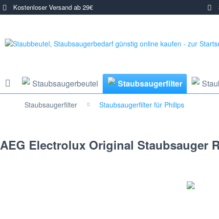
Kostenloser Versand ab 29€
3
Staubsaugerbeutel
Staubsaugerfilter
Stau
Staubsaugerfilter
Staubsaugerfilter für Philips
AEG Electrolux Original Staubsauger R