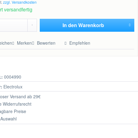
t.
zzgl. Versandkosten
t versandfertig
In den
Warenkorb
Hinzugefügt
eichen
Merken
Bewerten
Empfehlen
.:
0004990
r:
Electrolux
oser Versand ab 29€
 Widerrufsrecht
agbare Preise
 Auswahl