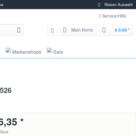
se
Riesen Auswahl
Service/Hilfe
Mein Konto
€ 0,00 *
Markenshops
Sale
0526
6,35 *
Stück