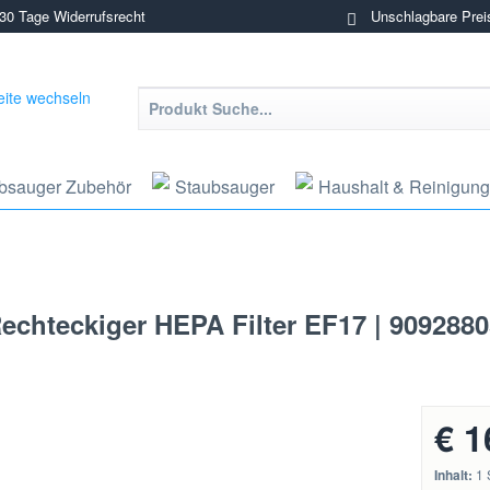
0 Tage Widerrufsrecht
Unschlagbare Prei
bsauger Zubehör
Staubsauger
Haushalt & Reinigung
echteckiger HEPA Filter EF17 | 909288
€ 1
Inhalt:
1 