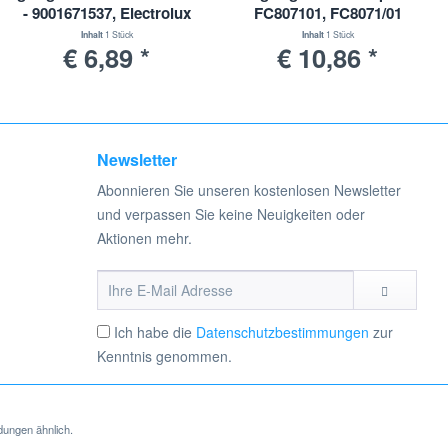
- 9001671537, Electrolux
FC807101, FC8071/01
EF144, EF 144 -
Easylife
Inhalt
1 Stück
Inhalt
1 Stück
€ 6,89 *
€ 10,86 *
9001671529
Newsletter
Abonnieren Sie unseren kostenlosen Newsletter
und verpassen Sie keine Neuigkeiten oder
Aktionen mehr.
Ich habe die
Datenschutzbestimmungen
zur
Kenntnis genommen.
dungen ähnlich.