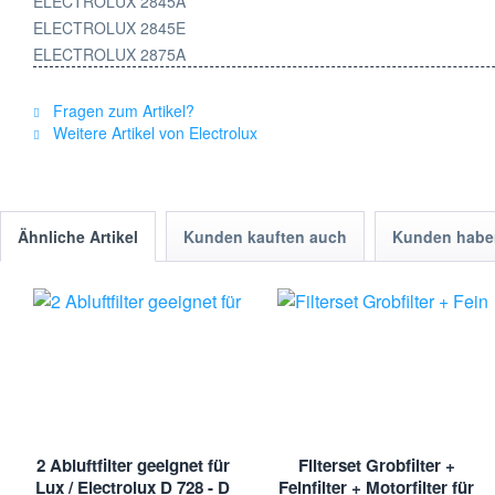
ELECTROLUX 2845A
ELECTROLUX 2845E
ELECTROLUX 2875A
ELECTROLUX 2885E
ELECTROLUX 2890A
Fragen zum Artikel?
Weitere Artikel von Electrolux
ELECTROLUX 2891
ELECTROLUX 4512
ELECTROLUX ADVANTIS1A
ELECTROLUX BOLIDO4512
Ähnliche Artikel
Kunden kauften auch
Kunden haben
ELECTROLUX BUSH
ELECTROLUX EF17
ELECTROLUX EF17Z501020
ELECTROLUX EXCELLIOZ5110
ELECTROLUX EXCELLIOZ5120
ELECTROLUX EXCELLIOZ5125
ELECTROLUX EXCELLIOZ5130
ELECTROLUX OXYGEN
ELECTROLUX OXYGENE
2 Abluftfilter geeignet für
Filterset Grobfilter +
ELECTROLUX XXL200
Lux / Electrolux D 728 - D
Feinfilter + Motorfilter für