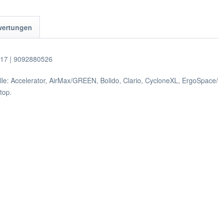
6327
wertungen
EF17 | 9092880526
delle: Accelerator, AirMax/GREEN, Bolido, Clario, CycloneXL, ErgoSp
top.